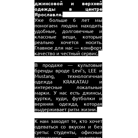
джинсовой и верхней
одежды в центре
Ярославля.
Уже больше 6 лет мы
помогаем людям находить
удобные, долговечные и
классные вещи, которые
реально хочется носить.
Главное для нас — комфорт,
качество и честный сервис.
В продаже — культовые
бренды вроде Levi’s, LEE и
Mustang, технологичная
одежда KRAKATAU и
интересные локальные
марки. У нас есть джинсы,
куртки, худи, футболки и
верхняя одежда, которая
выдерживает ритм жизни.
К нам заходят те, кто хочет
одеваться со вкусом и без
суеты: студенты, офисные
сотрудники, родители,