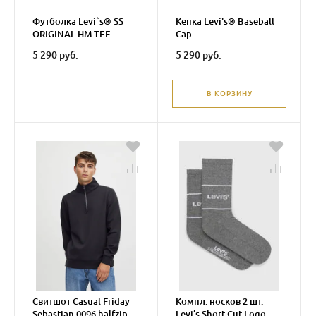
Футболка Levi`s® SS
Кепка Levi's® Baseball
ORIGINAL HM TEE
Cap
5 290 руб.
5 290 руб.
В КОРЗИНУ
Свитшот Casual Friday
Компл. носков 2 шт.
Sebastian 0096 halfzip
Levi’s Short Cut Logo