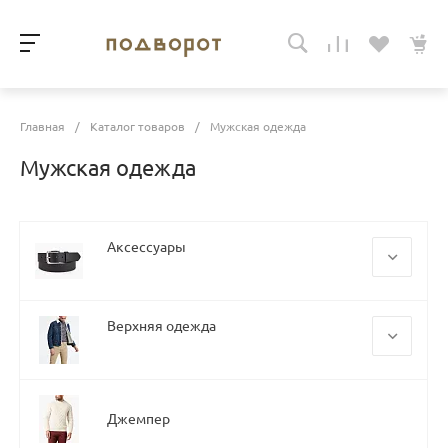
Главная
/
Каталог товаров
/
Мужская одежда
Мужская одежда
Аксессуары
Головные уборы
Верхняя одежда
Нижнее белье
Носки
Куртки
Ремни
Пуховики
Джемпер
Рюкзаки и сумки