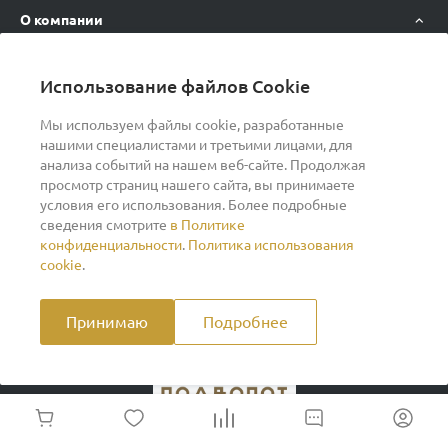
О компании
Новости
Использование файлов Cookie
Политика конфиденциальности
Договор оферты
Мы используем файлы cookie, разработанные
нашими специалистами и третьими лицами, для
Сертификаты
анализа событий на нашем веб-сайте. Продолжая
просмотр страниц нашего сайта, вы принимаете
условия его использования. Более подробные
Помощь
сведения смотрите
в Политике
конфиденциальности
.
Политика использования
cookie
.
Индивидуальный предприниматель Ильин Дмитрий
Васильевич ОГРНИП 317370200007609 ИНН
370260278346
Принимаю
Подробнее