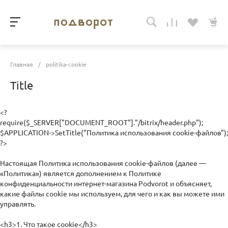
Главная
/
politika-cookie
Title
<?
require($_SERVER["DOCUMENT_ROOT"]."/bitrix/header.php");
$APPLICATION->SetTitle("Политика использования cookie-файлов");
?>
Настоящая Политика использования cookie-файлов (далее —
«Политика») является дополнением к Политике
конфиденциальности интернет-магазина Podvorot и объясняет,
какие файлы cookie мы используем, для чего и как вы можете ими
управлять.
<h3>1. Что такое cookie</h3>