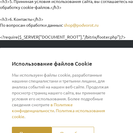
<h3>5. Принимая условия использования сайта, вы соглашаетесь на
обработку cookie-файлов.</h3>
<h3>6. Контакты</h3>
По вопросам обработки данных:
shop@podvorot.ru
<?require($_SERVER["DOCUMENT_ROOT"]."/bitrix/footer.php");?>
© 2026 podvorot, Все права защищены
Использование файлов Cookie
Мы используем файлы cookie, разработанные
нашими специалистами и третьими лицами, для
О компании
анализа событий на нашем веб-сайте. Продолжая
просмотр страниц нашего сайта, вы принимаете
условия его использования. Более подробные
Помощь
сведения смотрите
в Политике
конфиденциальности
.
Политика использования
Индивидуальный предприниматель Ильин Дмитрий
cookie
.
Васильевич ОГРНИП 317370200007609 ИНН
370260278346