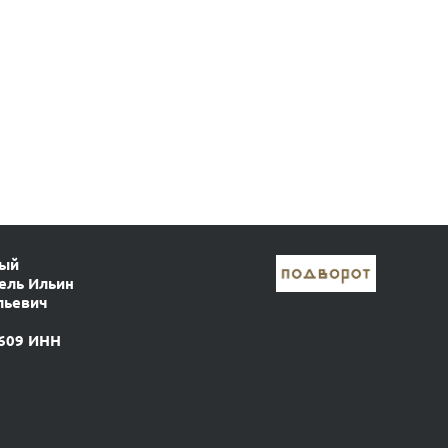
ный
ель Ильин
льевич
609 ИНН