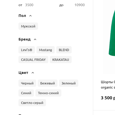
от
до
Пол
Мужской
Бренд
Levi's®
Mustang
BLEND
CASUAL FRIDAY
KRAKATAU
Цвет
Шорты C
Черный
Бежевый
Зеленый
organic 
Синий
Темно-синий
3 500 
Светло-серый