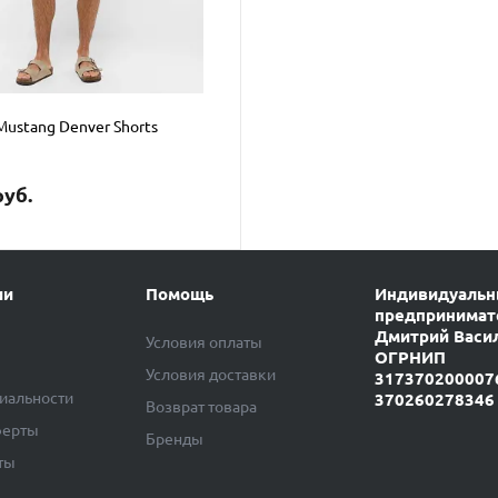
ustang Denver Shorts
руб.
ии
Помощь
Индивидуаль
предпринимат
Дмитрий Васи
Условия оплаты
ОГРНИП
Условия доставки
317370200007
иальности
370260278346
Возврат товара
ферты
Бренды
ты