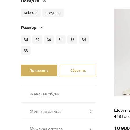
Посадка
Relaxed
Средняя
Размер
36
29
30
31
32
34
33
Женская обувь
Шорты д
Женская одежда
468 Loos
10 900
Мужская одежда