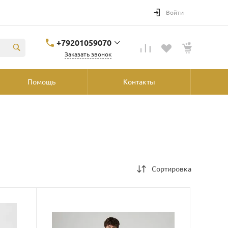
Войти
+79201059070
Заказать звонок
+79201059070
Помощь
Контакты
Ярославль, ул.
Победы, 41, ТРК
"Аура", 2й этаж со
стороны
"Шинника"
shop@podvorot.ru
Сортировка