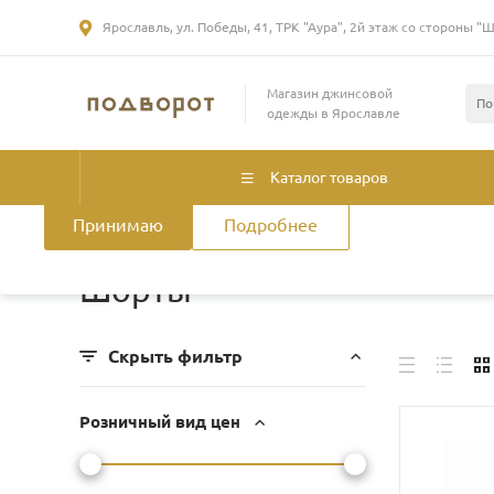
Ярославль, ул. Победы, 41, ТРК "Аура", 2й этаж со стороны "
Использование файлов Cookie
Магазин джинсовой
Мы используем файлы cookie, разработанные нашими специа
одежды в Ярославле
лицами, для анализа событий на нашем веб-сайте. Продолжая
нашего сайта, вы принимаете условия его использования. Б
смотрите
в Политике конфиденциальности
.
Политика использ
Каталог товаров
Принимаю
Подробнее
Главная
/
Каталог товаров
/
Мужская одежда
/
Шорты
Шорты
Скрыть фильтр
Розничный вид цен