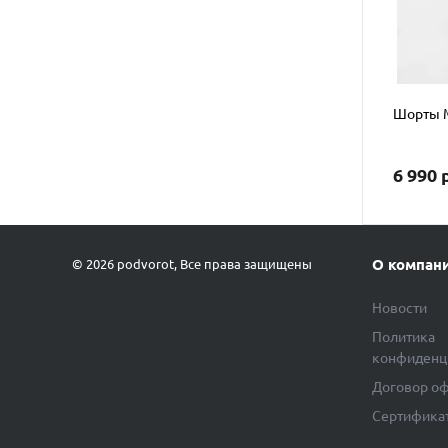
Шорты M
6 990 
О компан
© 2026 podvorot, Все права защищены
Новости
Политика
конфиденц
Договор о
Сертифика