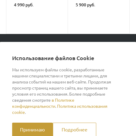
4 990 руб.
5 900 руб.
© 2026 podvorot, Все права защищены
Использование файлов Cookie
Мы используем файлы cookie, разработанные
нашими специалистами и третьими лицами, для
О компании
анализа событий на нашем веб-сайте. Продолжая
просмотр страниц нашего сайта, вы принимаете
условия его использования. Более подробные
Помощь
сведения смотрите
в Политике
конфиденциальности
.
Политика использования
cookie
.
Индивидуальный предприниматель Ильин Дмитрий
Васильевич ОГРНИП 317370200007609 ИНН
370260278346
Принимаю
Подробнее