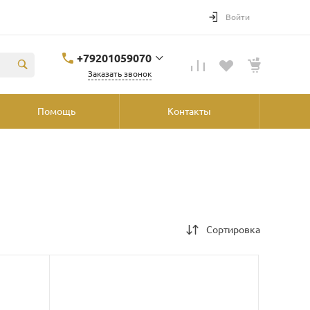
Войти
+79201059070
Заказать звонок
+79201059070
Помощь
Контакты
Ярославль, ул.
Победы, 41, ТРК
"Аура", 2й этаж со
стороны
"Шинника"
shop@podvorot.ru
Сортировка