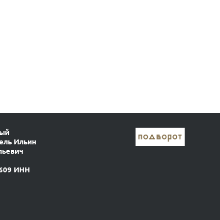
ный
ель Ильин
льевич
609 ИНН