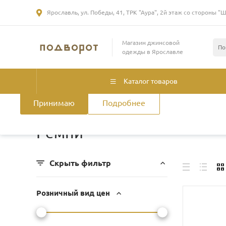
Ярославль, ул. Победы, 41, ТРК "Аура", 2й этаж со стороны "
Использование файлов Cookie
Магазин джинсовой
Мы используем файлы cookie, разработанные нашими специа
одежды в Ярославле
лицами, для анализа событий на нашем веб-сайте. Продолжая
нашего сайта, вы принимаете условия его использования. Б
смотрите
в Политике конфиденциальности
.
Политика использ
Каталог товаров
Принимаю
Подробнее
Главная
/
Каталог товаров
/
Женская одежда
/
Аксессуар
Ремни
Скрыть фильтр
Розничный вид цен