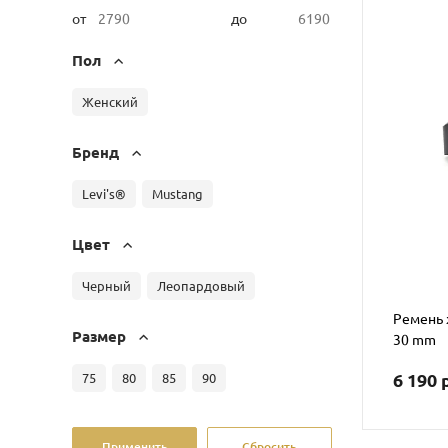
от
до
Пол
Женский
Бренд
Levi's®
Mustang
Цвет
Черный
Леопардовый
Ремень 
Размер
30 mm
6 190 
75
80
85
90