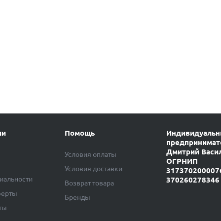
ии
Помощь
Индивидуаль
предпринимат
Дмитрий Васи
Условия оплаты
ОГРНИП
Условия доставки
317370200007
иальности
370260278346
Возврат товара
ферты
Бренды
ты