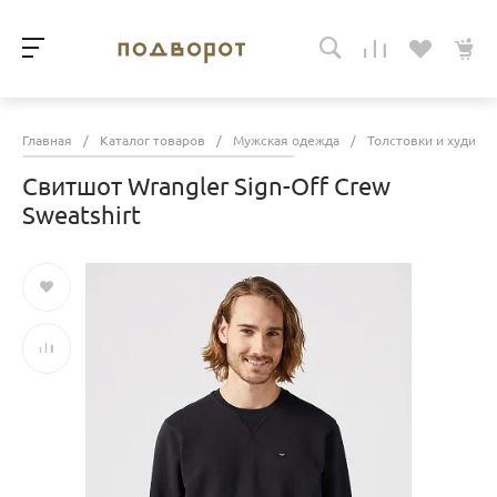
Главная
/
Каталог товаров
/
Мужская одежда
/
Толстовки и худи
/
Свитшот Wrangler Sign-Off Crew
Sweatshirt