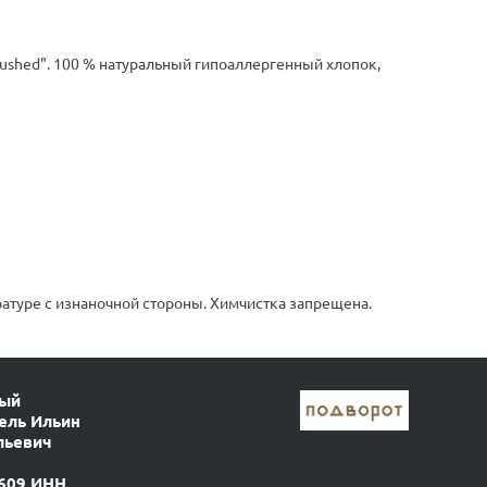
rushed". 100 % натуральный гипоаллергенный хлопок,
атуре с изнаночной стороны. Химчистка запрещена.
ный
ель Ильин
льевич
609 ИНН