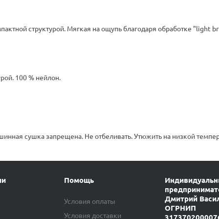
актной структурой. Мягкая на ощупь благодаря обработке "light b
рой. 100 % нейлон.
шинная сушка запрещена. Не отбеливать. Утюжить на низкой темпер
ии
Помощь
Индивидуаль
предпринимат
Дмитрий Васи
Условия оплаты
ОГРНИП
Условия доставки
317370200007