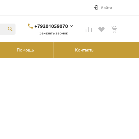
Войти
+79201059070
Заказать звонок
+79201059070
Помощь
Контакты
Ярославль, ул.
Победы, 41, ТРК
"Аура", 2й этаж со
стороны
"Шинника"
shop@podvorot.ru