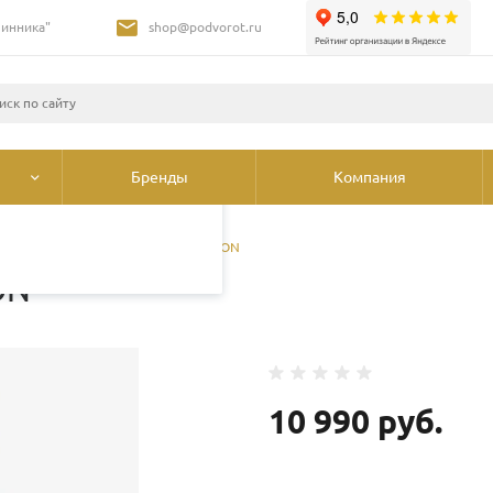
Шинника"
shop@podvorot.ru
листами и третьими
 просмотр страниц
олее подробные сведения
ования cookie
.
Бренды
Компания
и худи
/
Свитшот KRAKATAU FALCON
ON
10 990 руб.