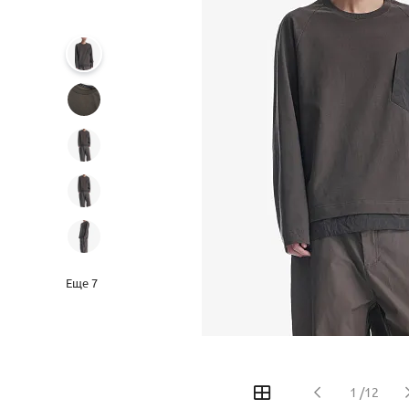
Еще
7
‹
›
1
/
12