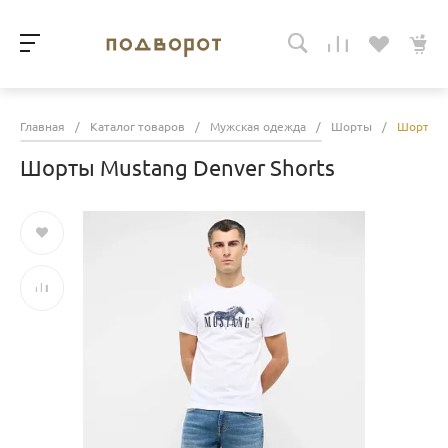
Главная
/
Каталог товаров
/
Мужская одежда
/
Шорты
/
Шорты M
Шорты Mustang Denver Shorts