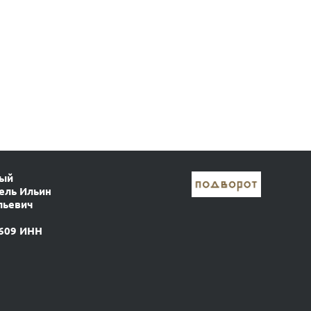
ный
ель Ильин
льевич
609 ИНН