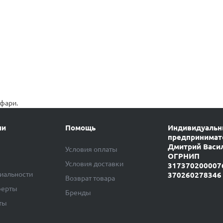
афари.
ии
Помощь
Индивидуаль
предпринимат
Дмитрий Васи
Условия оплаты
ОГРНИП
Условия доставки
317370200007
иальности
370260278346
Возврат товара
ферты
Бренды
ты