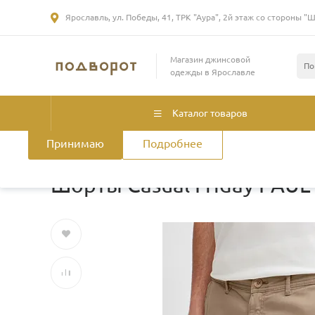
Ярославль, ул. Победы, 41, ТРК "Аура", 2й этаж со стороны "
Использование файлов Cookie
Магазин джинсовой
Мы используем файлы cookie, разработанные нашими специа
одежды в Ярославле
лицами, для анализа событий на нашем веб-сайте. Продолжая
нашего сайта, вы принимаете условия его использования. Б
смотрите
в Политике конфиденциальности
.
Политика использ
Каталог товаров
Принимаю
Подробнее
Главная
/
Каталог товаров
/
Мужская одежда
/
Шорты
/
Шорты Casual Friday PAUL 