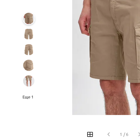
Еще
1
‹
›
1
/
6