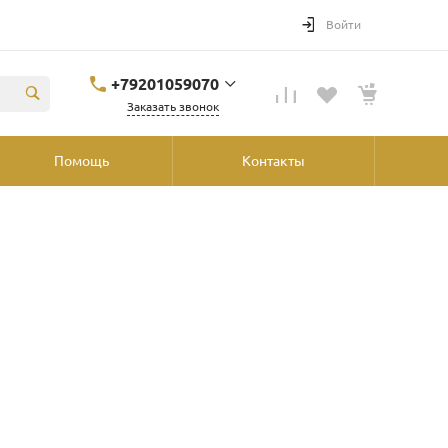
Войти
+79201059070
Заказать звонок
+79201059070
Помощь
Контакты
Ярославль, ул.
Победы, 41, ТРК
"Аура", 2й этаж со
стороны
"Шинника"
shop@podvorot.ru