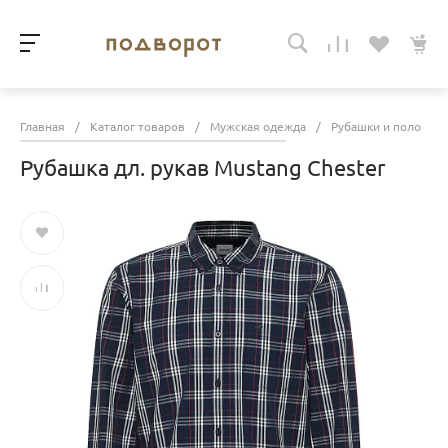
Главная
/
Каталог товаров
/
Мужская одежда
/
Рубашки и поло
/
Рубашка дл. рукав Mustang Chester