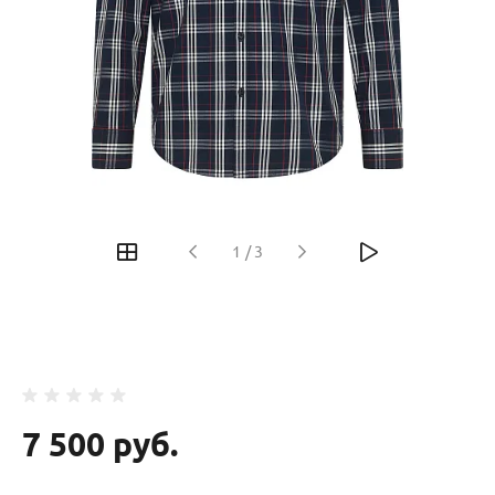
‹
›
1
/
3
7 500 руб.