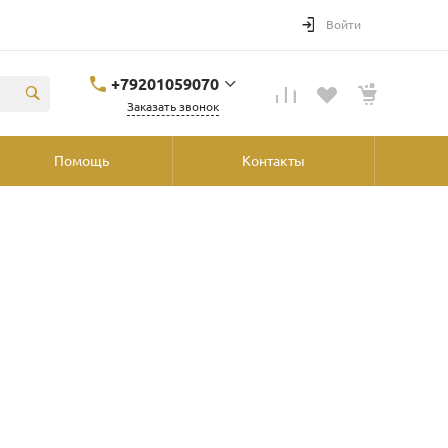
Войти
+79201059070
Заказать звонок
+79201059070
Помощь
Контакты
Ярославль, ул.
Победы, 41, ТРК
"Аура", 2й этаж со
стороны
"Шинника"
shop@podvorot.ru