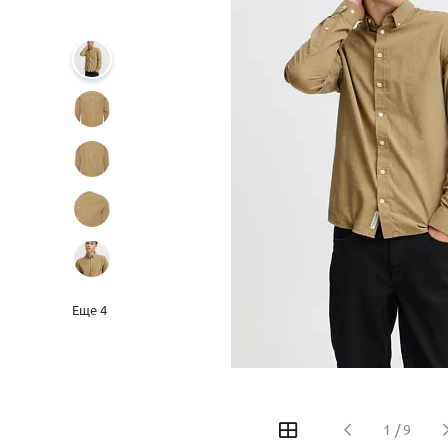
Еще
4
‹
›
1
/
9