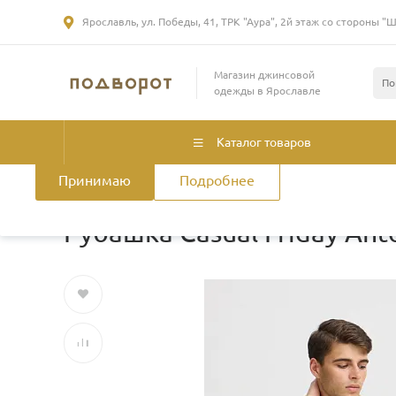
Ярославль, ул. Победы, 41, ТРК "Аура", 2й этаж со стороны "
Использование файлов Cookie
Магазин джинсовой
Мы используем файлы cookie, разработанные нашими специа
одежды в Ярославле
лицами, для анализа событий на нашем веб-сайте. Продолжая
нашего сайта, вы принимаете условия его использования. Б
смотрите
в Политике конфиденциальности
.
Политика использ
Каталог товаров
Принимаю
Подробнее
Главная
/
Каталог товаров
/
Мужская одежда
/
Рубашки и 
Рубашка Casual Friday Anton 