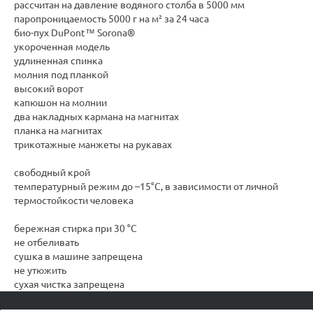
рассчитан на давление водяного столба в 5000 мм
паропроницаемость 5000 г на м² за 24 часа
био-пух DuPont™ Sorona®
укороченная модель
удлиненная спинка
молния под планкой
высокий ворот
капюшон на молнии
два накладных кармана на магнитах
планка на магнитах
трикотажные манжеты на рукавах
свободный крой
температурный режим до –15°C, в зависимости от личной
термостойкости человека
бережная стирка при 30 °C
не отбеливать
сушка в машине запрещена
не утюжить
сухая чистка запрещена