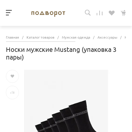
Главная
/
Каталог товаров
/
Мужская одежда
/
Аксессуары
/
Нос
Носки мужские Mustang (упаковка 3
пары)