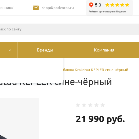
Шинника"
shop@podvorot.ru
листами и третьими
 просмотр страниц
олее подробные сведения
ования cookie
.
Бренды
Компания
дежда
/
Куртки
/
Утепленная рубашка Krakatau KEPLER сине-чёрный
atau KEPLER сине-чёрный
21 990 руб.