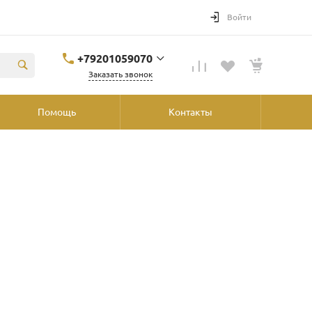
Войти
+79201059070
Заказать звонок
+79201059070
Помощь
Контакты
Ярославль, ул.
Победы, 41, ТРК
"Аура", 2й этаж со
стороны
"Шинника"
shop@podvorot.ru