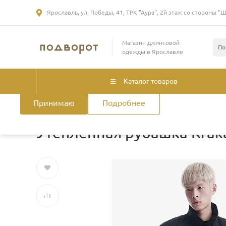
Ярославль, ул. Победы, 41, ТРК "Аура", 2й этаж со стороны "
Использование файлов Cookie
Магазин джинсовой
Мы используем файлы cookie, разработанные нашими специа
одежды в Ярославле
лицами, для анализа событий на нашем веб-сайте. Продолжая
нашего сайта, вы принимаете условия его использования. Б
смотрите
в Политике конфиденциальности
.
Политика использ
Каталог товаров
Принимаю
Подробнее
Главная
/
Каталог товаров
/
Мужская одежда
/
Верхняя о
Утепленная рубашка Krak