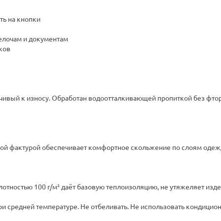
ть на кнопки
мелочам и документам
иков
йчивый к износу. Обработан водоотталкивающей пропиткой без фтор
кой фактурой обеспечивает комфортное скольжение по слоям одежд
отностью 100 г/м² даёт базовую теплоизоляцию, не утяжеляет изде
и средней температуре. Не отбеливать. Не использовать кондиционе