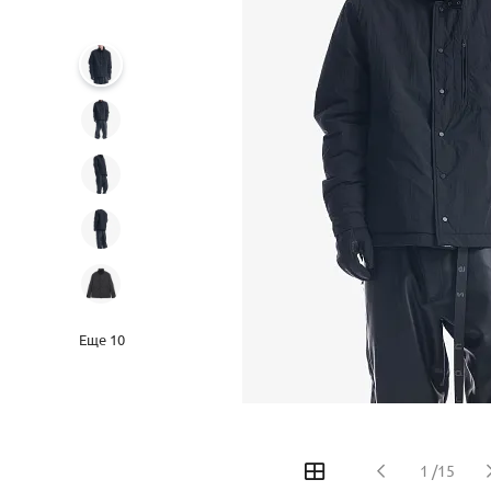
Еще
10
‹
›
1
/
15