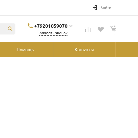
Войти
+79201059070
Заказать звонок
+79201059070
Помощь
Контакты
Ярославль, ул.
Победы, 41, ТРК
"Аура", 2й этаж со
стороны
"Шинника"
shop@podvorot.ru