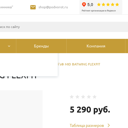
Шинника"
shop@podvorot.ru
листами и третьими
 просмотр страниц
олее подробные сведения
ования cookie
.
Бренды
Компания
ы
/
Головные уборы
/
Кепка Levi's® MID BATWING FLEXFIT
G FLEXFIT
5 290 руб.
Таблица размеров