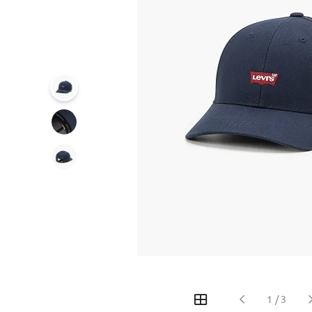
‹
›
1
/
3