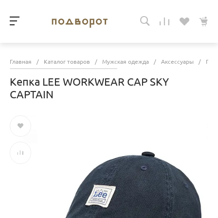
Главная
/
Каталог товаров
/
Мужская одежда
/
Аксессуары
/
Гол
Кепка LEE WORKWEAR CAP SKY
CAPTAIN