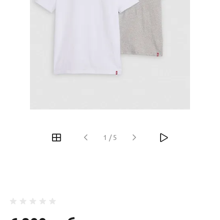
‹
›
1
/
5