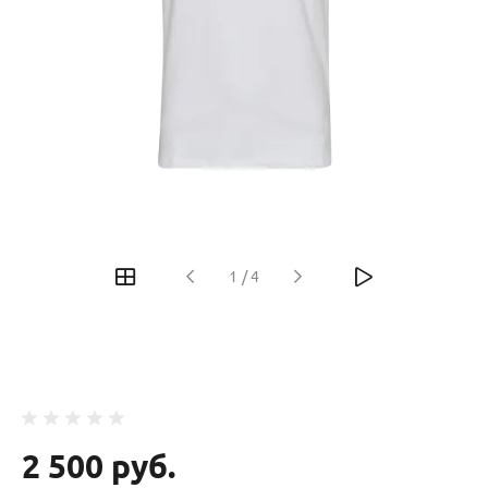
‹
›
1
/
4
2 500 руб.