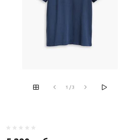
‹
›
1
/
3