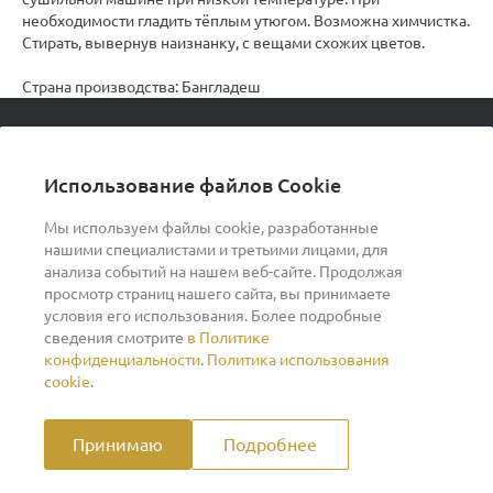
необходимости гладить тёплым утюгом. Возможна химчистка.
Стирать, вывернув наизнанку, с вещами схожих цветов.
Страна производства: Бангладеш
© 2026 podvorot, Все права защищены
Использование файлов Cookie
Мы используем файлы cookie, разработанные
нашими специалистами и третьими лицами, для
О компании
анализа событий на нашем веб-сайте. Продолжая
просмотр страниц нашего сайта, вы принимаете
условия его использования. Более подробные
Помощь
сведения смотрите
в Политике
конфиденциальности
.
Политика использования
Индивидуальный предприниматель Ильин Дмитрий
cookie
.
Васильевич ОГРНИП 317370200007609 ИНН
370260278346
Принимаю
Подробнее