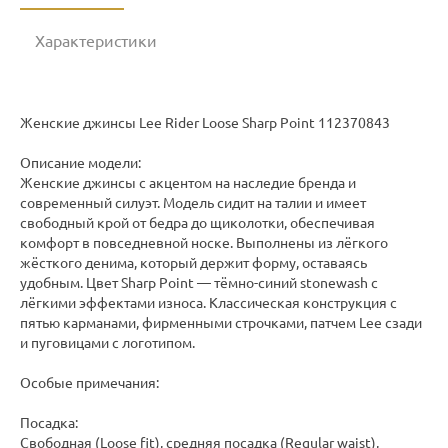
Характеристики
Женские джинсы Lee Rider Loose Sharp Point 112370843
Описание модели:
Женские джинсы с акцентом на наследие бренда и
современный силуэт. Модель сидит на талии и имеет
свободный крой от бедра до щиколотки, обеспечивая
комфорт в повседневной носке. Выполнены из лёгкого
жёсткого денима, который держит форму, оставаясь
удобным. Цвет Sharp Point — тёмно-синий stonewash с
лёгкими эффектами износа. Классическая конструкция с
пятью карманами, фирменными строчками, патчем Lee сзади
и пуговицами с логотипом.
Особые примечания:
Посадка:
Свободная (Loose fit), средняя посадка (Regular waist),