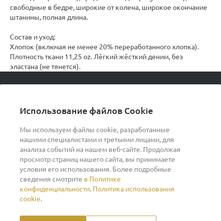
свободные в бедре, широкие от колена, широкое окончание
штанины, полная длина.
Состав и уход:
Хлопок (включая не менее 20% переработанного хлопка).
Плотность ткани 11,25 oz. Лёгкий жёсткий деним, без
эластана (не тянется).
© 2026 podvorot, Все права защищены
Использование файлов Cookie
Мы используем файлы cookie, разработанные
нашими специалистами и третьими лицами, для
О компании
анализа событий на нашем веб-сайте. Продолжая
просмотр страниц нашего сайта, вы принимаете
условия его использования. Более подробные
Помощь
сведения смотрите
в Политике
конфиденциальности
.
Политика использования
Индивидуальный предприниматель Ильин Дмитрий
cookie
.
Васильевич ОГРНИП 317370200007609 ИНН
370260278346