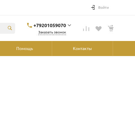
Войти
+79201059070
Заказать звонок
+79201059070
Помощь
Контакты
Ярославль, ул.
Победы, 41, ТРК
"Аура", 2й этаж со
стороны
"Шинника"
shop@podvorot.ru