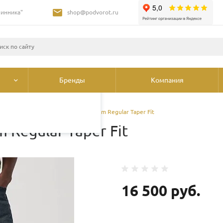
Шинника"
shop@podvorot.ru
листами и третьими
 просмотр страниц
олее подробные сведения
ования cookie
.
Бренды
Компания
брюки
/
Джинсы Levi's 502 Premium Regular Taper Fit
 Regular Taper Fit
16 500 руб.