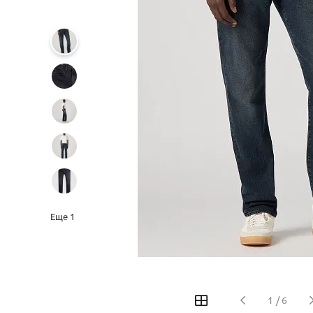
Еще
1
‹
›
1
/
6