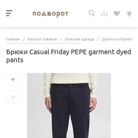
Главная
/
Каталог товаров
/
Мужская одежда
/
Джинсы и брюки
/
Брюки Casual Friday PEPE garment dyed
pants