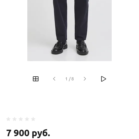
‹
›
1
/
8
7 900 руб.