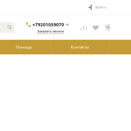
Войти
+79201059070
Заказать звонок
+79201059070
Помощь
Контакты
Ярославль, ул.
Победы, 41, ТРК
"Аура", 2й этаж со
стороны
"Шинника"
shop@podvorot.ru