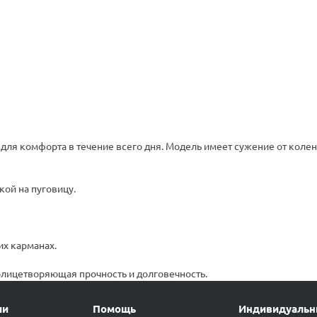
ля комфорта в течение всего дня. Модель имеет сужение от колен
ой на пуговицу.
их карманах.
олицетворяющая прочность и долговечность.
ии
Помощь
Индивидуаль