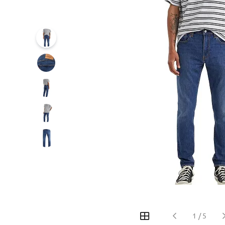
‹
›
1
/
5