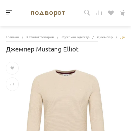
Главная
/
Каталог товаров
/
Мужская одежда
/
Джемпер
/
Джемп
Джемпер Mustang Elliot