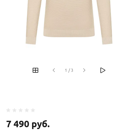
‹
›
1
/
3
7 490 руб.