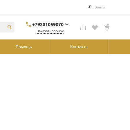
Войти
+79201059070
Заказать звонок
+79201059070
Помощь
Контакты
Ярославль, ул.
Победы, 41, ТРК
"Аура", 2й этаж со
стороны
"Шинника"
shop@podvorot.ru