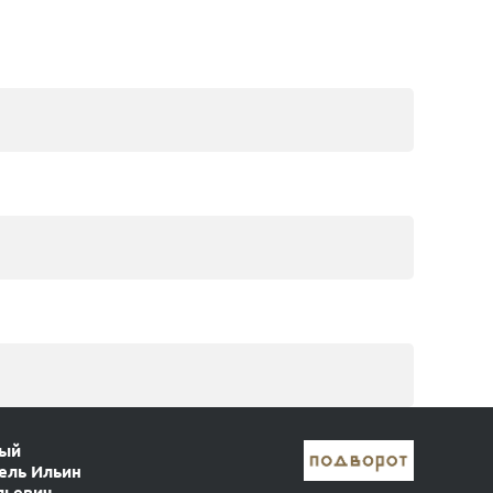
ный
ель Ильин
льевич