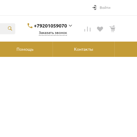
Войти
+79201059070
Заказать звонок
+79201059070
Помощь
Контакты
Ярославль, ул.
Победы, 41, ТРК
"Аура", 2й этаж со
стороны
"Шинника"
shop@podvorot.ru