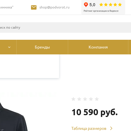
Шинника"
shop@podvorot.ru
листами и третьими
 просмотр страниц
олее подробные сведения
ования cookie
.
Бренды
Компания
и худи
/
Толстовка Mustang Dillon
10 590 руб.
Таблица размеров