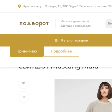
Ярославль, ул. Победы, 41, ТРК "Аура", 2й этаж со стороны "
Использование файлов Cookie
Магазин джинсовой
Мы используем файлы cookie, разработанные нашими специа
одежды в Ярославле
лицами, для анализа событий на нашем веб-сайте. Продолжая
нашего сайта, вы принимаете условия его использования. Б
смотрите
в Политике конфиденциальности
.
Политика использ
Каталог товаров
Принимаю
Подробнее
Главная
/
Каталог товаров
/
Женская одежда
/
Толстовки 
Свитшот Mustang Mala