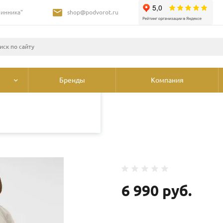
Шинника"
shop@podvorot.ru
листами и третьими
 просмотр страниц
олее подробные сведения
ования cookie
.
Бренды
Компания
и худи
/
Свитшот Mustang Mala
6 990 руб.