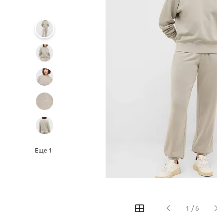
Еще
1
‹
›
1
/
6