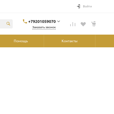
Войти
+79201059070
Заказать звонок
+79201059070
Помощь
Контакты
Ярославль, ул.
Победы, 41, ТРК
"Аура", 2й этаж со
стороны
"Шинника"
shop@podvorot.ru