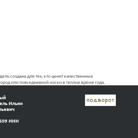
ль создана для тех, кто ценит качественные
ород или повседневной носки в теплое время года.
ный
ель Ильин
льевич
609 ИНН