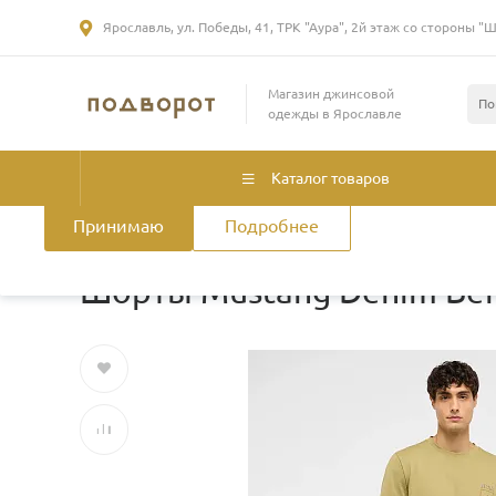
Ярославль, ул. Победы, 41, ТРК "Аура", 2й этаж со стороны "
Использование файлов Cookie
Магазин джинсовой
Мы используем файлы cookie, разработанные нашими специа
одежды в Ярославле
лицами, для анализа событий на нашем веб-сайте. Продолжая
нашего сайта, вы принимаете условия его использования. Б
смотрите
в Политике конфиденциальности
.
Политика использ
Каталог товаров
Принимаю
Подробнее
Главная
/
Каталог товаров
/
Мужская одежда
/
Шорты
/
Шорты Mustang Denim Be