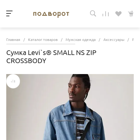
Главная
/
Каталог товаров
/
Мужская одежда
/
Аксессуары
/
Рюк
Сумка Levi`s® SMALL NS ZIP
CROSSBODY