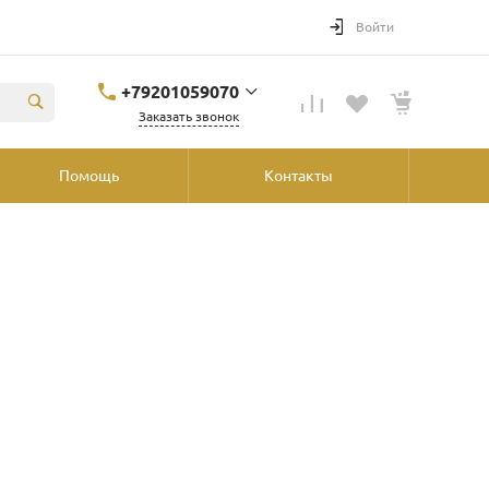
Войти
+79201059070
Заказать звонок
+79201059070
Помощь
Контакты
Ярославль, ул.
Победы, 41, ТРК
"Аура", 2й этаж со
стороны
"Шинника"
shop@podvorot.ru