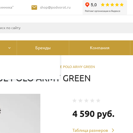
Шинника"
shop@podvorot.ru
листами и третьими
 просмотр страниц
олее подробные сведения
ования cookie
.
Бренды
Компания
поло
/
Поло дл. рукав LEE LS PIQUE POLO ARMY GREEN
IQUE POLO ARMY GREEN
4 590 руб.
Таблица размеров