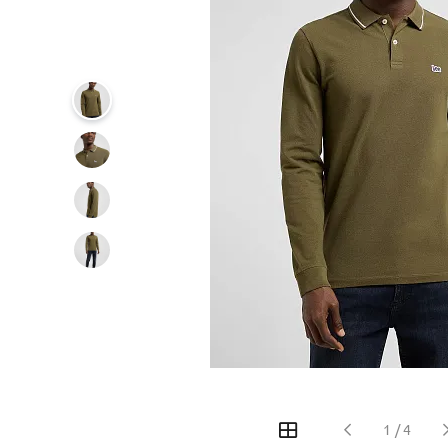
‹
›
1
/
4