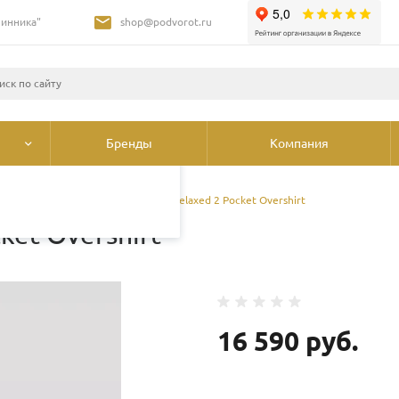
Шинника"
shop@podvorot.ru
листами и третьими
 просмотр страниц
олее подробные сведения
ования cookie
.
Бренды
Компания
дежда
/
Куртки
/
Рубашка Lee Relaxed 2 Pocket Overshirt
ket Overshirt
16 590 руб.