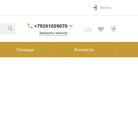
Войти
+79201059070
Заказать звонок
+79201059070
Помощь
Контакты
Ярославль, ул.
Победы, 41, ТРК
"Аура", 2й этаж со
стороны
"Шинника"
shop@podvorot.ru