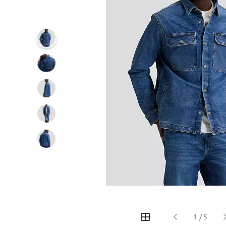
‹
›
1
/
5