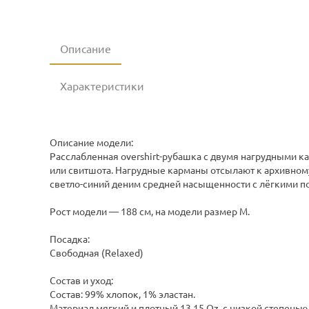
Описание
Характеристики
Описание модели:
Расслабленная overshirt-рубашка с двумя нагрудными к
или свитшота. Нагрудные карманы отсылают к архивному
светло-синий деним средней насыщенности с лёгкими п
Рост модели — 188 см, на модели размер M.
Посадка:
Свободная (Relaxed)
Состав и уход:
Состав: 99% хлопок, 1% эластан.
Материал мягкий и плотный 13.15 Oz, с низкой степенью