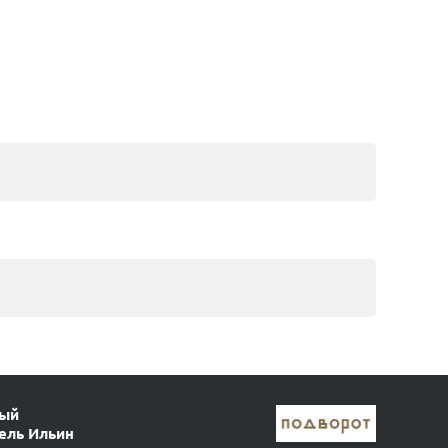
ный
ель Ильин