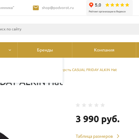
Шинника"
shop@podvorot.ru
листами и третьими
 просмотр страниц
олее подробные сведения
ования cookie
.
Бренды
Компания
ы
/
Головные уборы
/
Шапка шерсть CASUAL FRIDAY ALKIN Hat
DAY ALKIN Hat
3 990 руб.
Таблица размеров