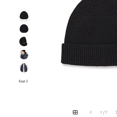
Еще
2
‹
›
1
/
7