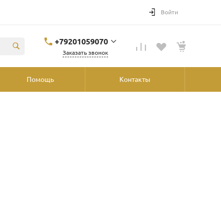
Войти
+79201059070
Заказать звонок
+79201059070
Помощь
Контакты
Ярославль, ул.
Победы, 41, ТРК
"Аура", 2й этаж со
стороны
"Шинника"
shop@podvorot.ru