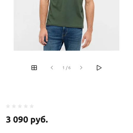
‹
›
1
/
6
3 090 руб.