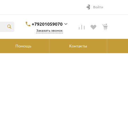
Войти
+79201059070
Заказать звонок
+79201059070
Помощь
Контакты
Ярославль, ул.
Победы, 41, ТРК
"Аура", 2й этаж со
стороны
"Шинника"
shop@podvorot.ru