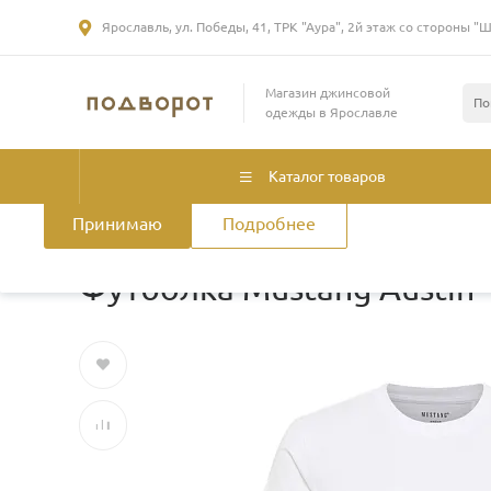
Ярославль, ул. Победы, 41, ТРК "Аура", 2й этаж со стороны "
Использование файлов Cookie
Магазин джинсовой
Мы используем файлы cookie, разработанные нашими специа
одежды в Ярославле
лицами, для анализа событий на нашем веб-сайте. Продолжая
нашего сайта, вы принимаете условия его использования. Б
смотрите
в Политике конфиденциальности
.
Политика использ
Каталог товаров
Принимаю
Подробнее
Главная
/
Каталог товаров
/
Мужская одежда
/
Футболки и
Футболка Mustang Austin