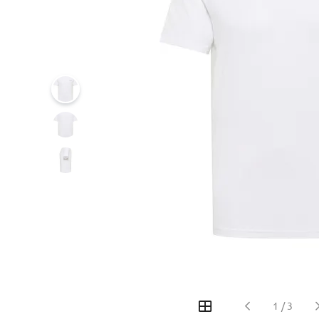
‹
›
1
/
3