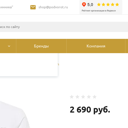
Шинника"
shop@podvorot.ru
листами и третьими
 просмотр страниц
олее подробные сведения
ования cookie
.
Бренды
Компания
 майки
/
Футболка Mustang Austin
2 690 руб.