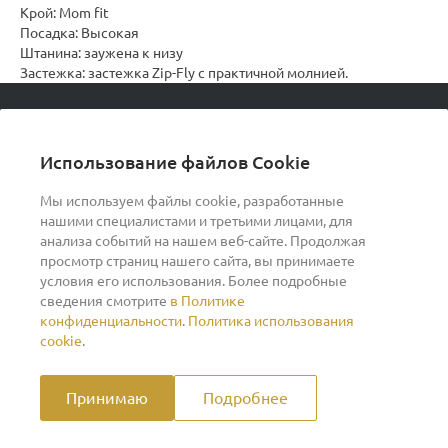
Крой: Mom fit
Посадка: Высокая
Штанина: заужена к низу
Застежка: застежка Zip-Fly с практичной молнией.
© 2026 podvorot, Все права защищены
Использование файлов Cookie
Мы используем файлы cookie, разработанные
нашими специалистами и третьими лицами, для
О компании
анализа событий на нашем веб-сайте. Продолжая
просмотр страниц нашего сайта, вы принимаете
условия его использования. Более подробные
Помощь
сведения смотрите
в Политике
конфиденциальности
.
Политика использования
Индивидуальный предприниматель Ильин Дмитрий
cookie
.
Васильевич ОГРНИП 317370200007609 ИНН
370260278346
Принимаю
Подробнее