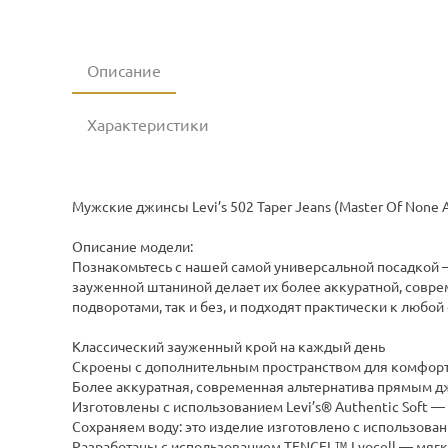
Описание
Характеристики
Мужские джинсы Levi’s 502 Taper Jeans (Master Of None A
Описание модели:
Познакомьтесь с нашей самой универсальной посадкой —
зауженной штаниной делает их более аккуратной, совр
подворотами, так и без, и подходят практически к любой
Классический зауженный крой на каждый день
Скроены с дополнительным пространством для комфор
Более аккуратная, современная альтернатива прямым 
Изготовлены с использованием Levi’s® Authentic Soft —
Сохраняем воду: это изделие изготовлено с использован
Разработаны с использованием TENCEL™ Lyocell — мягк