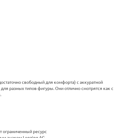
достаточно свободный для комфорта) с аккуратной
ля разных типов фигуры. Они отлично смотрятся как с
.
от ограниченный ресурс
ым знаком Lenzing AG.