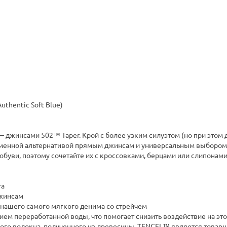
uthentic Soft Blue)
 джинсами 502™ Taper. Крой с более узким силуэтом (но при этом 
еменной альтернативой прямым джинсам и универсальным выбором д
 обуви, поэтому сочетайте их с кроссовками, берцами или слипонами
та
джинсам
 нашего самого мягкого денима со стрейчем
ием переработанной воды, что помогает снизить воздействие на эт
ого волокна, полученного из древесины. TENCEL™ является товарн