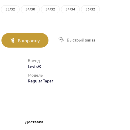
33/32
34/30
34/32
34/34
36/32
Быстрый заказ
В корзину
Бренд
Levi's®
Модель
Regular Taper
Доставка