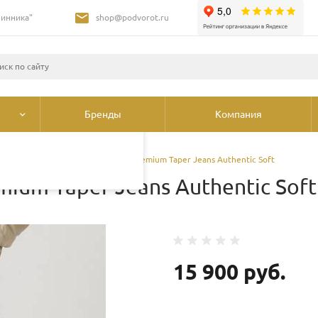
Шинника"
shop@podvorot.ru
листами и третьими
 просмотр страниц
олее подробные сведения
ования cookie
.
Бренды
Компания
брюки
/
Джинсы Levi's® 502™ Premium Taper Jeans Authentic Soft
ium Taper Jeans Authentic Soft
15 900 руб.