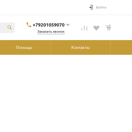
Войти
+79201059070
Заказать звонок
+79201059070
Помощь
Контакты
Ярославль, ул.
Победы, 41, ТРК
"Аура", 2й этаж со
стороны
"Шинника"
shop@podvorot.ru