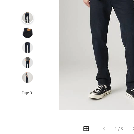
Еще
3
‹
›
1
/
8