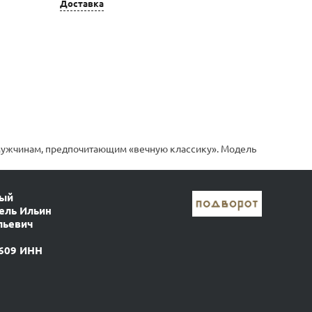
Доставка
 мужчинам, предпочитающим «вечную классику». Модель
ный
ель Ильин
льевич
609 ИНН