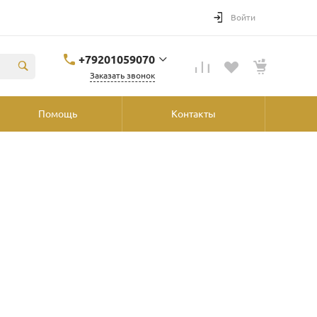
Войти
+79201059070
Заказать звонок
+79201059070
Помощь
Контакты
Ярославль, ул.
Победы, 41, ТРК
"Аура", 2й этаж со
стороны
"Шинника"
shop@podvorot.ru