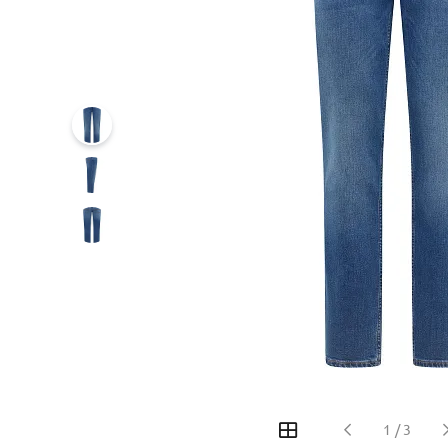
‹
›
1
/
3