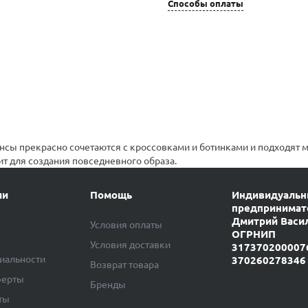
Способы оплаты
нсы прекрасно сочетаются с кроссовками и ботинками и подходят
ит для создания повседневного образа.
ии
Помощь
Индивидуаль
предпринимат
Дмитрий Васи
Условия оплаты
ОГРНИП
Условия доставки
317370200007
иальности
370260278346
Возврат товара
ферты
Бренды
ты