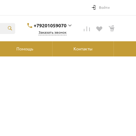
Войти
+79201059070
Заказать звонок
+79201059070
Помощь
Контакты
Ярославль, ул.
Победы, 41, ТРК
"Аура", 2й этаж со
стороны
"Шинника"
shop@podvorot.ru