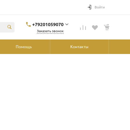
Войти
+79201059070
Заказать звонок
+79201059070
Помощь
Контакты
Ярославль, ул.
Победы, 41, ТРК
"Аура", 2й этаж со
стороны
"Шинника"
shop@podvorot.ru