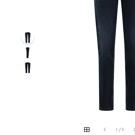
‹
›
1
/
3