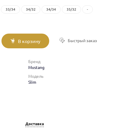
33/34
34/32
34/34
35/32
-
Быстрый заказ
В корзину
Бренд
Mustang
Модель
Slim
Доставка