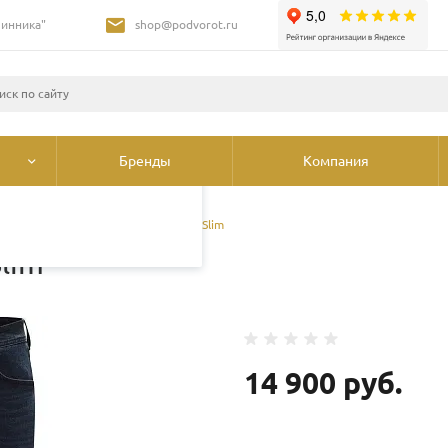
Шинника"
shop@podvorot.ru
листами и третьими
 просмотр страниц
олее подробные сведения
ования cookie
.
Бренды
Компания
брюки
/
Джинсы Mustang Oregon Slim
lim
14 900 руб.