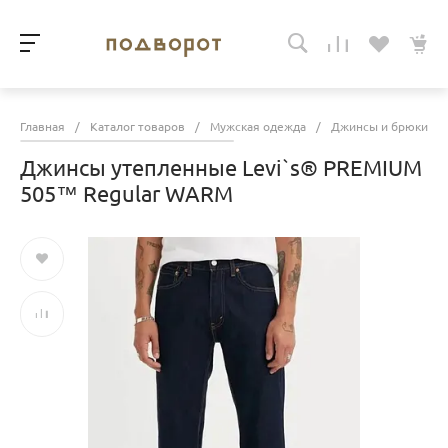
Главная
/
Каталог товаров
/
Мужская одежда
/
Джинсы и брюки
/
Джинсы утепленные Levi`s® PREMIUM
505™ Regular WARM